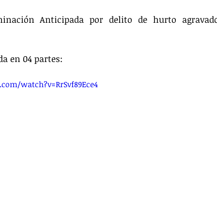
inación Anticipada por delito de hurto agravad
da en 04 partes:
.com/watch?v=RrSvf89Ece4