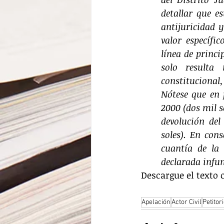
detallar que e
antijuricidad 
valor específi
línea de princi
solo resulta 
constitucional
Nótese que en 
2000 (dos mil s
devolución del
soles). En cons
cuantía de la 
declarada infu
Descargue el texto 
Apelación
Actor Civil
Petitor