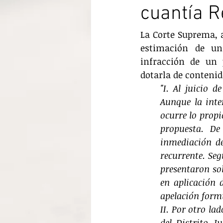
cuantía R
La Corte Suprema, a
estimación de una
infracción de un 
dotarla de contenido
"I. Al juicio d
Aunque la inte
ocurre lo propi
propuesta. De
inmediación de
recurrente. Seg
presentaron sol
en aplicación d
apelación formu
II. Por otro la
del Distrito J