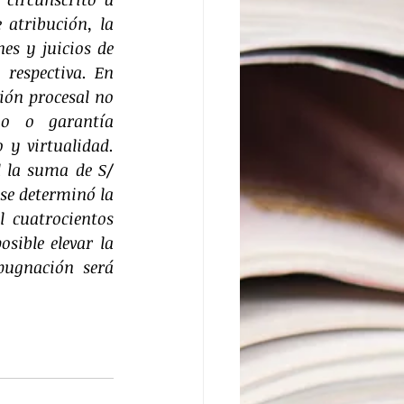
atribución, la 
s y juicios de 
respectiva. En 
ión procesal no 
io o garantía 
y virtualidad. 
 la suma de S/ 
se determinó la 
 cuatrocientos 
sible elevar la 
pugnación será 