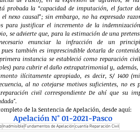
stá probada la “capacidad de imputación, el factor de 
y el nexo causal”; sin embargo, no ha expresado razone
cos para justificar el incremento de la indemnización 
pio, se advierte que, para la estimación de una pretens
necesario enunciar la infracción de un princip
, pues también es imprescindible dotarla de contenido 
primera instancia se estableció como reparación civil
oles) para cubrir el daño extrapatrimonial y, además, 
 monto ilícitamente apropiado, es decir, S/ 1400 (mil
ecuencia, al no cotejarse motivos suficientes, no es po
reparación civil correspondiente De ahí que su im
ndada".
completo de la Sentencia de Apelación, desde aquí:
Apelación N° 01-2021-Pasco
io
Inadmisible
Fundamentos de Apelación
cuantía Reparación Civil