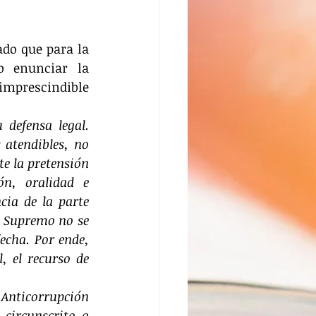
ado que para la 
 enunciar la 
mprescindible 
 defensa legal. 
atendibles, no 
e la pretensión 
n, oralidad e 
ia de la parte 
l Supremo no se 
echa. Por ende, 
, el recurso de 
 Anticorrupción 
circunscrito a 