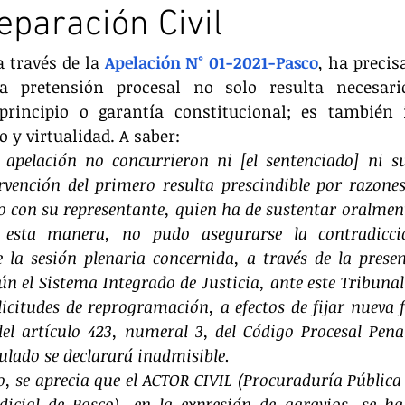
eparación Civil
 través de la 
Apelación N° 01-2021-Pasco
, ha precis
 pretensión procesal no solo resulta necesario
principio o garantía constitucional; es también i
 y virtualidad. A saber: 
e apelación no concurrieron ni [el sentenciado] ni su
rvención del primero resulta prescindible por razones 
o con su representante, quien ha de sustentar oralment
 esta manera, no pudo asegurarse la contradicció
 la sesión plenaria concernida, a través de la presenc
ún el Sistema Integrado de Justicia, ante este Tribuna
icitudes de reprogramación, a efectos de fijar nueva f
el artículo 423, numeral 3, del Código Procesal Penal
lado se declarará inadmisible. 
do, se aprecia que el ACTOR CIVIL (Procuraduría Pública
udicial de Pasco), en la expresión de agravios, se ha 