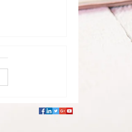
nción de inocencia y
da motivación