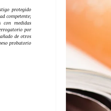
tigo protegido 
dad competente; 
s con medidas 
errogatorio por 
añado de otros 
eso probatorio 