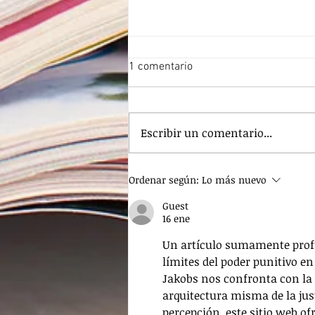
1 comentario
Escribir un comentario...
Banda Criminal.
Ordenar según:
Lo más nuevo
Desvinculación.
Guest
16 ene
Un artículo sumamente profu
límites del poder punitivo en 
Jakobs nos confronta con la 
arquitectura misma de la jus
percepción, 
este sitio web
 of