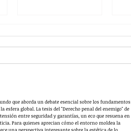
Delito de cohecho. Motivación
Presu
fáctica. División de tareas.
debi
ndo que aborda un debate esencial sobre los fundamentos 
la esfera global. La tesis del "Derecho penal del enemigo" de 
tensión entre seguridad y garantías, un eco que resuena en 
ticia. Para quienes aprecian cómo el entorno moldea la 
rece una perspectiva interesante sobre la estética de lo 