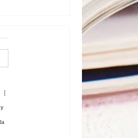
nción de inocencia y
da motivación
y 
la 