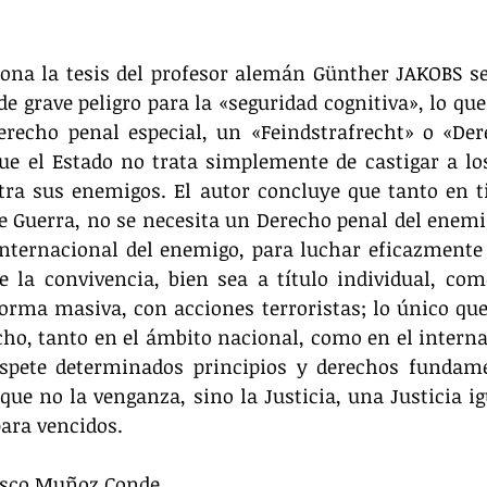
iona la tesis del profesor alemán Günther JAKOBS se
de grave peligro para la «seguridad cognitiva», lo que
erecho penal especial, un «Feindstrafrecht» o «Der
ue el Estado no trata simplemente de castigar a los
tra sus enemigos. El autor concluye que tanto en t
 Guerra, no se necesita un Derecho penal del enemi
nternacional del enemigo, para luchar eficazmente 
e la convivencia, bien sea a título individual, com
rma masiva, con acciones terroristas; lo único que 
cho, tanto en el ámbito nacional, como en el internac
spete determinados principios y derechos fundamen
e no la venganza, sino la Justicia, una Justicia igu
ara vencidos. 
isco Muñoz Conde  