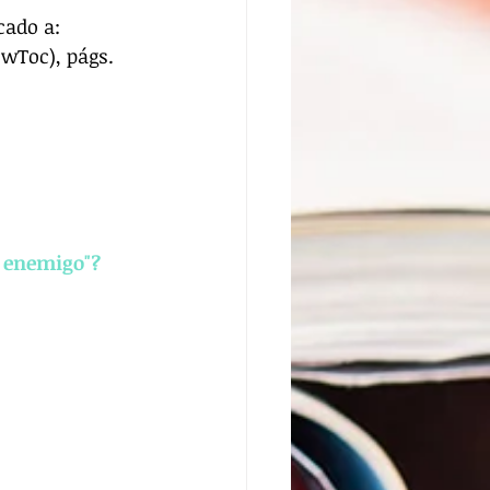
cado a: 
wToc), págs. 
l enemigo"?