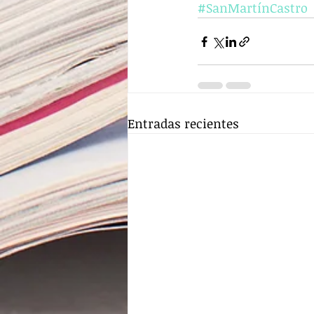
#SanMartínCastro
Entradas recientes