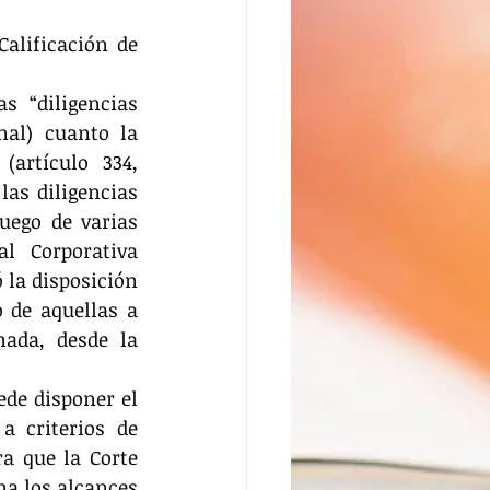
alificación de 
 “diligencias 
nal) cuanto la 
artículo 334, 
as diligencias 
uego de varias 
l Corporativa 
la disposición 
 de aquellas a 
ada, desde la 
de disponer el 
 criterios de 
a que la Corte 
a los alcances 