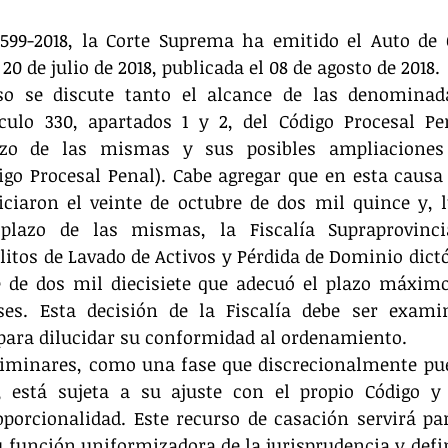
599-2018, la Corte Suprema ha emitido el Auto de C
0 de julio de 2018, publicada el 08 de agosto de 2018.
so se discute tanto el alcance de las denominadas
ículo 330, apartados 1 y 2, del Código Procesal Pe
zo de las mismas y sus posibles ampliaciones (
igo Procesal Penal). Cabe agregar que en esta causa l
iciaron el veinte de octubre de dos mil quince y, l
plazo de las mismas, la Fiscalía Supraprovincia
litos de Lavado de Activos y Pérdida de Dominio dictó 
e de dos mil diecisiete que adecuó el plazo máximo
ses. Esta decisión de la Fiscalía debe ser examin
 para dilucidar su conformidad al ordenamiento.
eliminares, como una fase que discrecionalmente pue
, está sujeta a su ajuste con el propio Código y a
porcionalidad. Este recurso de casación servirá par
función uniformizadora de la jurisprudencia y defin