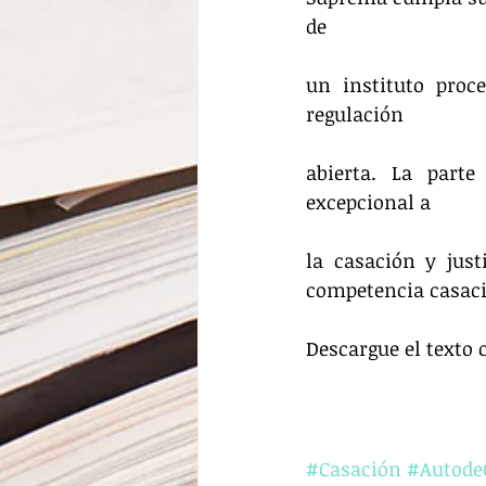
de
un instituto proc
regulación
abierta. La parte
excepcional a
la casación y just
competencia casaci
Descargue el texto 
#Casación
#AutodeC