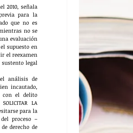
l 2010, señala 
revia para la 
ado que no es 
mientras no se 
una evaluación 
el supuesto en 
ir el reexamen 
ustento legal  
l análisis de 
ien incautado, 
con el delito 
 SOLICITAR LA 
itarse para la 
 del proceso –
 de derecho de 