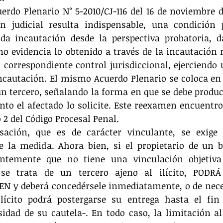
uerdo Plenario N° 5-2010/CJ-116 del 16 de noviembre de
n judicial resulta indispensable, una condición p
oda incautación desde la perspectiva probatoria, d
mo evidencia lo obtenido a través de la incautación 
correspondiente control jurisdiccional, ejerciendo 
incautación. El mismo Acuerdo Plenario se coloca en 
un tercero, señalando la forma en que se debe produc
nto el afectado lo solicite. Este reexamen encuentro s
so 2 del Código Procesal Penal.
sación, que es de carácter vinculante, se exige e
e la medida. Ahora bien, si el propietario de un b
ntemente que no tiene una vinculación objetiva 
 se trata de un tercero ajeno al ilícito, PODRÁ
N y deberá concedérsele inmediatamente, o de neces
ilícito podrá postergarse su entrega hasta el fin
idad de su cautela-. En todo caso, la limitación al