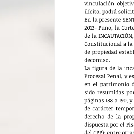
vinculación objetiv
ilícito, podrá solici
En la presente SEN
2013- Puno, la Cort
de la INCAUTACIÓN,
Constitucional a la
de propiedad establ
decomiso.
La figura de la inc
Procesal Penal, y e
en el patrimonio d
sido resumidas por
páginas 188 a 190, y
de carácter tempora
derecho de la pro
dispuesta por el Fisc
del CPP); entre otra