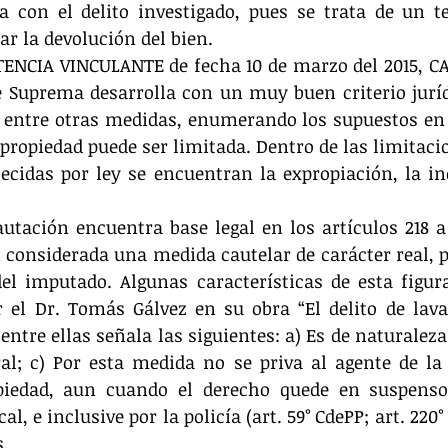
a con el delito investigado, pues se trata de un te
tar la devolución del bien.
TENCIA VINCULANTE de fecha 10 de marzo del 2015, C
e Suprema desarrolla con un muy buen criterio juríd
 entre otras medidas, enumerando los supuestos en 
 propiedad puede ser limitada. Dentro de las limitacio
ecidas por ley se encuentran la expropiación, la inc
autación encuentra base legal en los artículos 218 a 
s considerada una medida cautelar de carácter real, po
el imputado. Algunas características de esta figur
 el Dr. Tomás Gálvez en su obra “El delito de lavad
 entre ellas señala las siguientes: a) Es de naturaleza 
l; c) Por esta medida no se priva al agente de la t
piedad, aun cuando el derecho quede en suspenso;
al, e inclusive por la policía (art. 59° CdePP; art. 220° i
s.