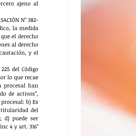
rcero ajeno al 
ASACIÓN N° 382-
ico, la medida 
que el derecho 
nes al derecho 
autación, y el 
225 del Código 
r lo que recae 
a procesal han 
o de activos”, 
procesal: b) Es 
itularidad del 
 d) puede ser 
nc 4 y art. 316° 